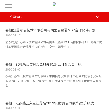
公司新闻
喜报|江苏臻云技术有限公司与阿里云签署MSP合作伙伴计划
2020
01-17
热烈祝贺江苏臻云技术有限公司与阿里云签署MSP合作伙伴计划，为客户提
供基于阿里云产品及服务的咨询、交付、运维服务。
喜报！我司荣获信息安全服务资质(云计算安全一级)
2020
01-07
恭喜江苏臻云技术有限公司获得了中国信息安全测评中心颁发的信息安全服
务资质(云计算安全一级),表明我公司已能够为用户提供专业及优质的安全服
务。
喜报！江苏臻云入选江苏省2019年度“腾云驾数”转型升级优秀企业、优秀融合创新发展案例
2019
12-28