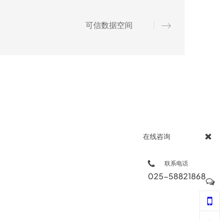
可信数据空间
在线咨询
联系电话
025-58821868