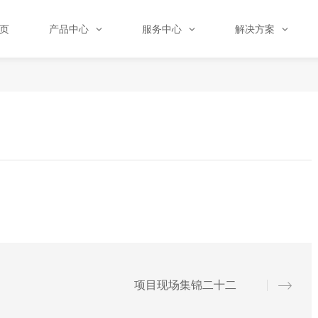
页
产品中心
服务中心
解决方案
项目现场集锦二十二