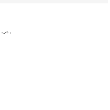
1802号-1