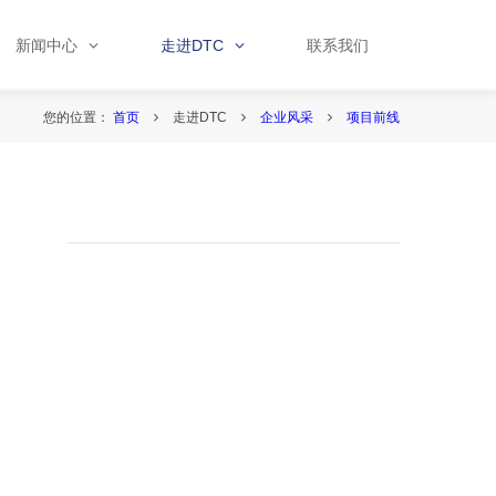
新闻中心
走进DTC
联系我们
您的位置：
首页
走进DTC
企业风采
项目前线