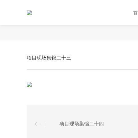
首
项目现场集锦二十三
项目现场集锦二十四