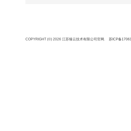
COPYRIGHT (©) 2026 江苏臻云技术有限公司官网.
苏ICP备1706