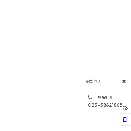
在线咨询
联系电话
025-58821868