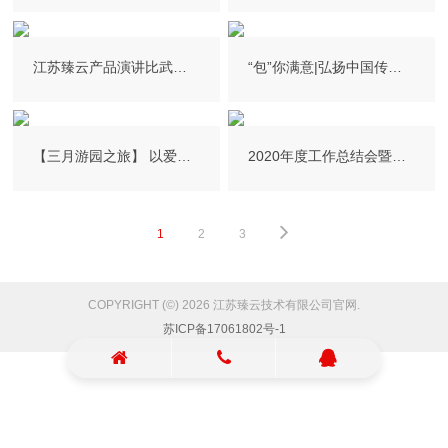
江苏臻云产品演讲比武活动圆满成功
“包”你满意|弘扬中国传统文化 趣味团建活动
【三月游园之旅】 以爱之名，开启动物园公益之旅活动
2020年度工作总结会暨表彰大会
1
2
3
COPYRIGHT (©) 2026 江苏臻云技术有限公司官网.
苏ICP备17061802号-1