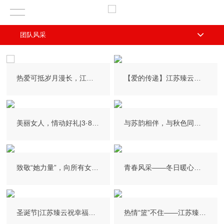
团队风采
热爱可抵岁月漫长，江苏臻云与你来日方长！
【爱的传递】江苏臻云公司持续5年开展爱心捐衣志愿活动，感谢有你！
美丽女人，情动好礼|3·8妇女节活动
与苏韵相伴，与秋色同行暨江苏臻云六周年庆团建活动回顾
致敬“她力量”，向所有女性说声：女神节快乐！
青春风采——冬日暖心团建趣味活动
圣诞节|江苏臻云祝幸福平安、快乐每一天
热情“篮”不住——江苏臻云篮球友谊赛