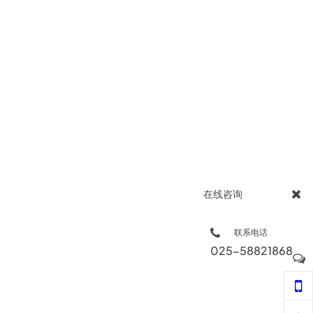
在线咨询
联系电话
025-58821868