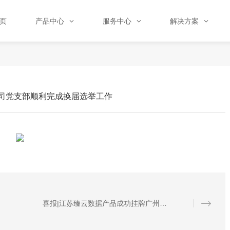
页
产品中心
服务中心
解决方案
司党支部顺利完成换届选举工作
喜报|江苏臻云数据产品成功挂牌广州数据交易所