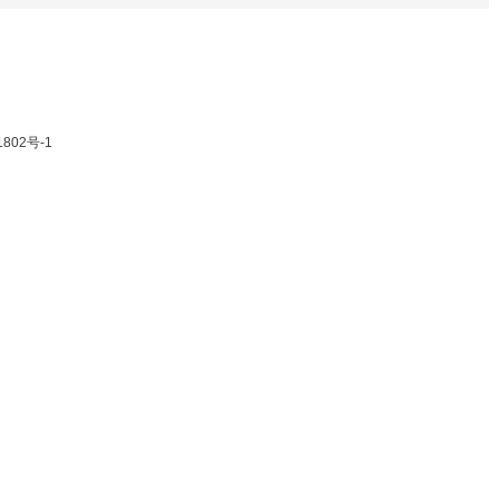
1802号-1