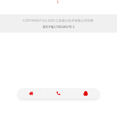
1
COPYRIGHT (©) 2026 江苏臻云技术有限公司官网.
苏ICP备17061802号-1